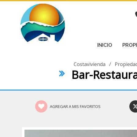
INICIO
PROP
Costavivienda
/
Propieda
Bar-Restaur
AGREGAR A MIS FAVORITOS