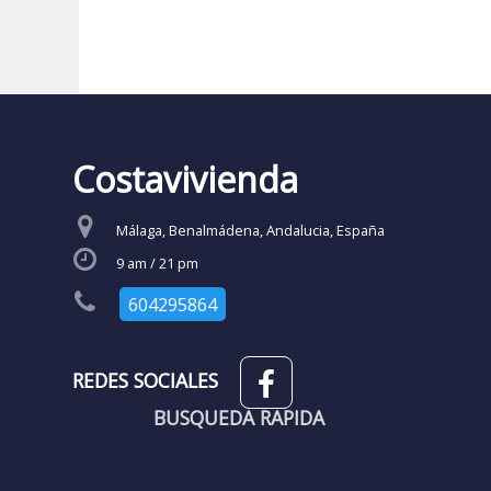
(Vista del entorno sujeta a disponibilidad de Google)
Costavivienda
SECCIONES
Málaga, Benalmádena, Andalucia, España
9 am / 21 pm
604295864
REDES SOCIALES