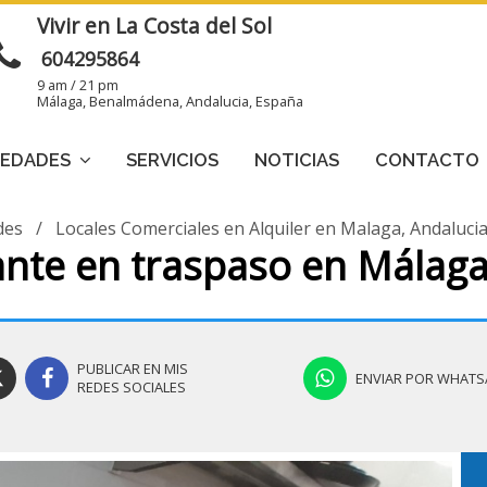
Vivir en La Costa del Sol
604295864
9 am / 21 pm
Málaga, Benalmádena, Andalucia, España
IEDADES
SERVICIOS
NOTICIAS
CONTACTO
des
/
Locales Comerciales en Alquiler en Malaga, Andaluci
ante en traspaso en Málag
PUBLICAR EN MIS
ENVIAR POR WHATS
REDES SOCIALES