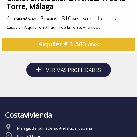
Torre, Málaga
6
3
310
1
Habitación/es
BAÑOS
M2
PATIO
COCHES
Casas en Alquiler en Alhaurín de la Torre, Andalucia
Alquiler € 3.500
/mes
VER MAS PROPIEDADES
Costavivienda
Málaga, Benalmádena, Andalucia, España
9 am / 21 pm