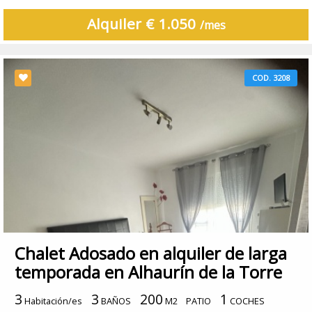
Alquiler € 1.050
/mes
COD. 3208
Chalet Adosado en alquiler de larga
temporada en Alhaurín de la Torre
3
3
200
1
Habitación/es
BAÑOS
M2
PATIO
COCHES