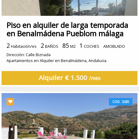
Piso en alquiler de larga temporada
en Benalmádena Pueblom málaga
2
2
85
1
Habitación/es
BAÑOS
M2
COCHES
AMOBLADO
Dirección: Calle Biznada
Apartamentos en Alquiler en Benalmádena, Andalucia
Alquiler € 1.500
/mes
COD. 3285