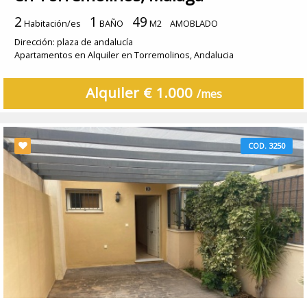
2
1
49
Habitación/es
BAÑO
M2
AMOBLADO
Dirección: plaza de andalucía
Apartamentos en Alquiler en Torremolinos, Andalucia
Alquiler € 1.000
/mes
COD. 3250