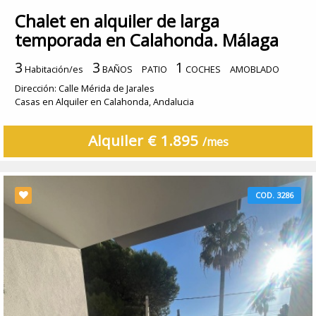
Chalet en alquiler de larga
temporada en Calahonda. Málaga
3
3
1
Habitación/es
BAÑOS
PATIO
COCHES
AMOBLADO
Dirección: Calle Mérida de Jarales
Casas en Alquiler en Calahonda, Andalucia
Alquiler € 1.895
/mes
COD. 3286