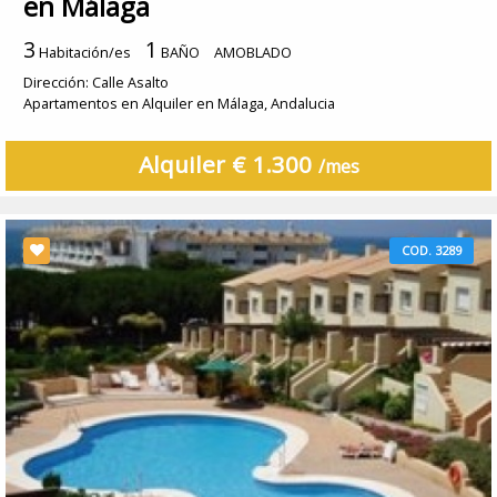
en Málaga
3
1
Habitación/es
BAÑO
AMOBLADO
Dirección: Calle Asalto
Apartamentos en Alquiler en Málaga, Andalucia
Alquiler € 1.300
/mes
COD. 3289