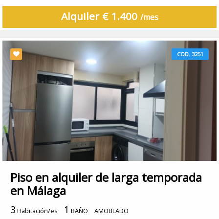
Alquiler € 1.400
/mes
COD. 3251
Piso en alquiler de larga temporada
en Málaga
3
1
Habitación/es
BAÑO
AMOBLADO