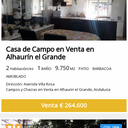
Casa de Campo en Venta en
Alhaurín el Grande
2
1
9.750
Habitación/es
BAÑO
M2
PATIO
BARBACOA
AMOBLADO
Dirección: Avenida Villa Rosa
Campos y Chacras en Venta en Alhaurin el Grande, Andalucia
Venta € 264.600
DESTACADA
COD. 1604