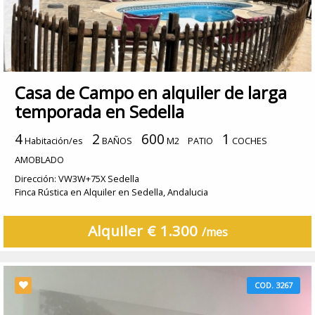
Casa de Campo en alquiler de larga
temporada en Sedella
4
2
600
1
Habitación/es
BAÑOS
M2
PATIO
COCHES
AMOBLADO
Dirección: VW3W+75X Sedella
Finca Rústica en Alquiler en Sedella, Andalucia
Alquiler € 1.300
/mes
COD. 3267