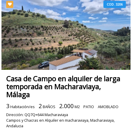
COD. 3206
Casa de Campo en alquiler de larga
temporada en Macharaviaya,
Málaga
3
2
2.000
Habitación/es
BAÑOS
M2
PATIO
AMOBLADO
Dirección: QQ7Q+644 Macharaviaya
Campos y Chacras en Alquiler en macharaviaya, Macharaviaya,
Andalucia