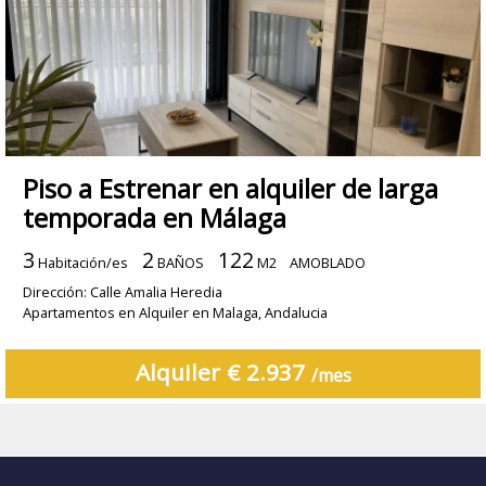
Piso a Estrenar en alquiler de larga
temporada en Málaga
3
2
122
Habitación/es
BAÑOS
M2
AMOBLADO
Dirección: Calle Amalia Heredia
Apartamentos en Alquiler en Malaga, Andalucia
Alquiler € 2.937
/mes