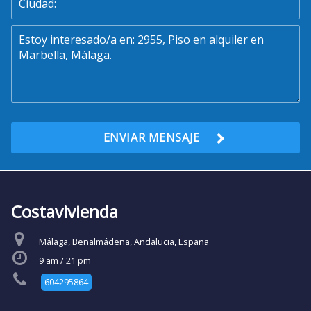
ENVIAR MENSAJE
Costavivienda
Málaga, Benalmádena, Andalucia, España
9 am / 21 pm
604295864