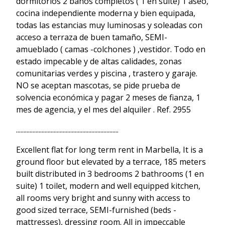
dormitorios 2 baños completos ( 1 en suite) 1 aseo,
cocina independiente moderna y bien equipada,
todas las estancias muy luminosas y soleadas con
acceso a terraza de buen tamaño, SEMI-
amueblado ( camas -colchones ) ,vestidor. Todo en
estado impecable y de altas calidades, zonas
comunitarias verdes y piscina , trastero y garaje.
NO se aceptan mascotas, se pide prueba de
solvencia económica y pagar 2 meses de fianza, 1
mes de agencia, y el mes del alquiler . Ref. 2955
....................................................................
Excellent flat for long term rent in Marbella, It is a
ground floor but elevated by a terrace, 185 meters
built distributed in 3 bedrooms 2 bathrooms (1 en
suite) 1 toilet, modern and well equipped kitchen,
all rooms very bright and sunny with access to
good sized terrace, SEMI-furnished (beds -
mattresses), dressing room. All in impeccable